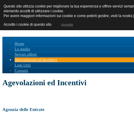
Questo sito utilizza cookie per migliorare la tua esperienza e offrire servizi s
elemento accetti di utilizzare i cookie.
Per avere maggiori informazioni sui cookie e come peterli gestire, vedi la nostra
Accetto i cookie di questo sito.
Accetto
Home
Lo studio
Servizi offerti
Agevolazioni ed Incentivi
Link Utili
Contatti
Agevolazioni ed Incentivi
Agenzia
delle Entrate