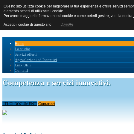
Questo sito utilizza cookie per migliorare la tua esperienza e offrire servizi s
elemento accetti di utilizzare i cookie.
Per avere maggiori informazioni sui cookie e come peterli gestire, vedi la nostra
Accetto i cookie di questo sito.
Accetto
Home
Lo studio
Servizi offerti
Agevolazioni ed Incentivi
Link Utili
Contatti
Competenza e servizi innovativi.
I TUOI DOCUMENTI
Contattaci